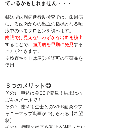
ているかもしれません・・・
郵送型歯周病進行度検査では、歯周病
による歯肉からの出血の指標となる唾
液中のヘモグロビンを調べます。
肉眼では見えないわずかな出血を検出
することで、
歯周病を早期に発見
する
ことができます。
※検査キットは厚労省認可の医薬品を
使用
３つのメリット😊
その1　申込はWEBで簡単！結果はハ
ガキorメールで！
その2　歯科衛生士とのWEB面談やフ
ォローアップ動画がつけられる【希望
制】
その3　病院で検査を受ける時間がない