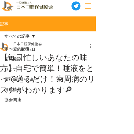
記事
すべての記事
日本口腔保健協会
すべての記事
2023年7月4日
【毎日忙しいあなたの味
歯科健診
方】自宅で簡単！唾液をと
セミナー
って送るだけ！歯周病のリ
歯科保健センター
スクがわかります🔎
健康情報
協会関連