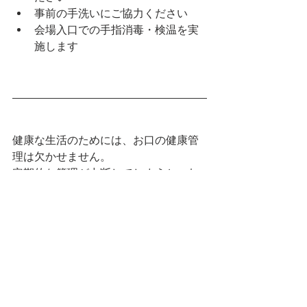
事前の手洗いにご協力ください
会場入口での手指消毒・検温を実
施します
健康な生活のためには、お口の健康管
理は欠かせません。
定期的な管理が中断してしまうと、む
し歯や歯周病が悪化し、全身の健康に
も影響を及ぼすおそれがあります。
自覚症状が現れにくいからこそ、職場
での歯科健診を実施し、ご自身のお口
の状態を知っていただくことが健康維
持への第一歩です。
歯科健診
受診勧奨
感染症対策
歯科健診