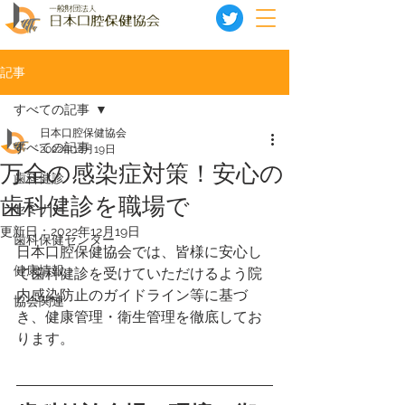
記事
すべての記事
日本口腔保健協会
すべての記事
2022年12月19日
万全の感染症対策！安心の
歯科健診
歯科健診を職場で
セミナー
更新日：
2022年12月19日
歯科保健センター
日本口腔保健協会では、皆様に安心し
健康情報
て歯科健診を受けていただけるよう院
内感染防止のガイドライン等に基づ
協会関連
き、健康管理・衛生管理を徹底してお
ります。