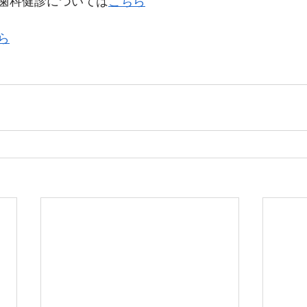
歯科健診については
こちら
ら