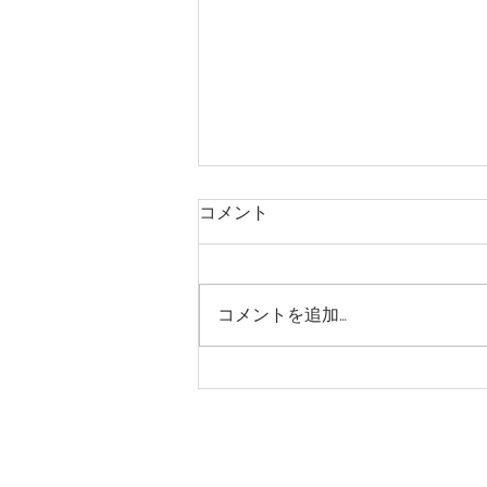
コメント
コメントを追加…
歯科受診勧奨のきっかけづく
りに！【郵送型歯周病進行度
検査のご案内】