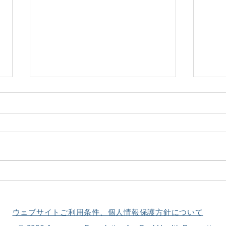
【3/1～3/8は女性の健康週
セミ
間】お口の健康を後回しにし
シー
ていませんか？
ウェブサイトご利用条件、個人情報保護方針について