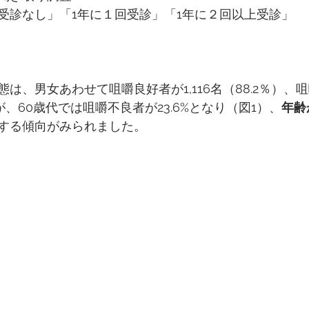
受診なし」「1年に１回受診」「1年に２回以上受診」
は、男女あわせて咀嚼良好者が1,116名（88.2％）、咀
たが、60歳代では咀嚼不良者が23.6%となり（図1）、
年齢
する傾向がみられました。