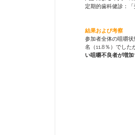
定期的歯科健診：「
結果および考察
参加者全体の咀嚼状態
名（11.8％）でし
い咀嚼不良者が増加