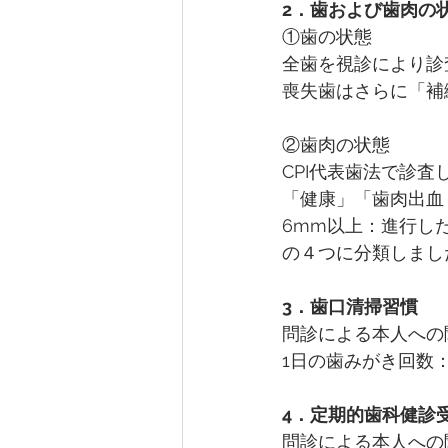
2．歯および歯肉の
①歯の状態
全歯を視診により診
喪失歯はさらに「補
②歯肉の状態
CPI代表歯法で診査
「健康」「歯肉出血
6mm以上：進行し
の４つに分類しまし
3．歯口清掃習慣　
問診による本人への
1日の歯みがき回数：
4．定期的歯科健診
問診による本人への