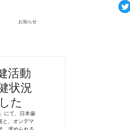
お知らせ
健活動
健状況
した
プ」にて、日本歯
催と、オンデマ
代、求められる