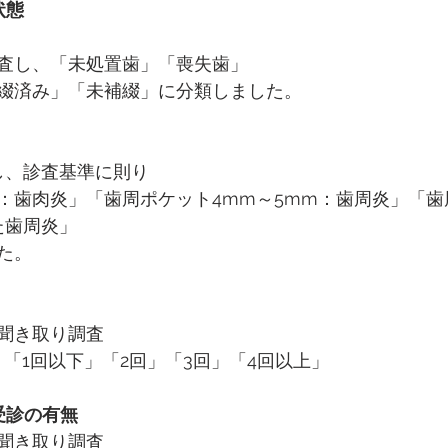
状態
査し、「未処置歯」「喪失歯」
綴済み」「未補綴」に分類しました。
し、診査基準に則り
：歯肉炎」「歯周ポケット4mm～5mm：歯周炎」「歯
た歯周炎」
た。
聞き取り調査
「1回以下」「2回」「3回」「4回以上」
受診の有無　
聞き取り調査