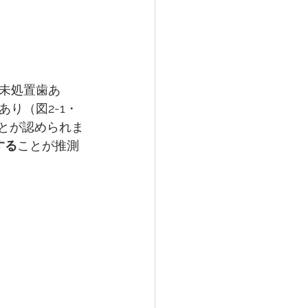
未処置歯あ
り（図2-1・
ことが認められま
する
ことが推測