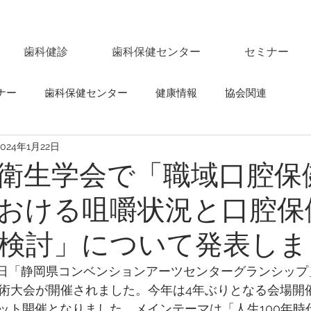
歯科健診
歯科保健センター
セミナー
ナー
歯科保健センター
健康情報
協会関連
2024年1月22日
衛生学会で「職域口腔保
おける咀嚼状況と口腔保
検討」について発表しま
18日「静岡県コンベンションアーツセンターグランシッ
学術大会が開催されました。今年は4年ぶりとなる会場開
ット開催となりました。メインテーマは「人生100年時