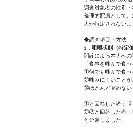
調査対象者の性別・
倫理的配慮として、
人が特定されないよ
◆調査項目・方法
1．咀嚼状態（特定
問診による本人への
「食事を噛んで食べ
①何でも噛んで食べ
②噛みにくいことが
③ほとんど噛めない
①と回答した者：咀
②③と回答した者：
と分類しました。