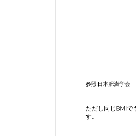
参照:日本肥満学会
ただし同じBMI
す。