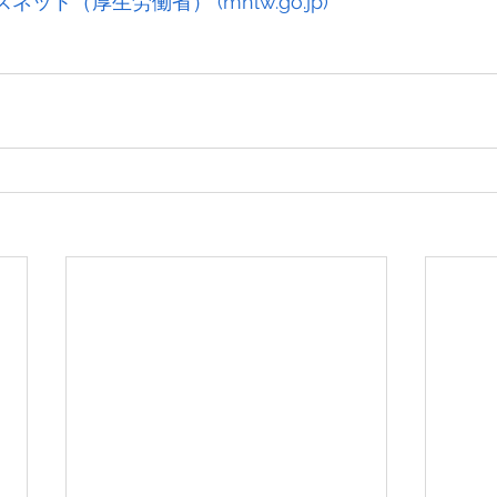
ルスネット（厚生労働省） (
mhlw.go.jp
)