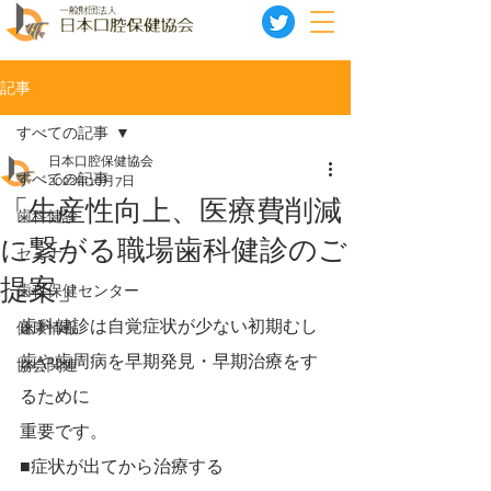
記事
すべての記事
日本口腔保健協会
すべての記事
2022年10月7日
「生産性向上、医療費削減
歯科健診
に繋がる職場歯科健診のご
セミナー
提案」
歯科保健センター
歯科健診は自覚症状が少ない初期むし
健康情報
歯や歯周病を早期発見・早期治療をす
協会関連
るために
重要です。
■症状が出てから治療する