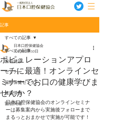
記事
すべての記事
日本口腔保健協会
すべての記事
2023年6月10日
ポピュレーションアプロ
歯科健診
ーチに最適！オンラインセ
セミナー
ミナーでお口の健康学びま
歯科保健センター
せんか？
健康情報
日本口腔保健協会のオンラインセミナ
協会関連
ーは募集案内から実施後フォローまで
まるっとおまかせで実施が可能です！