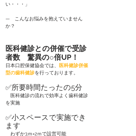
い・・・」
—    こんなお悩みを抱えていません
か？
医科健診との併催で受診
者数　驚異の○倍UP！
日本口腔保健協会では、
医科健診併催
型の歯科健診
を行っております。
✅所要時間たったの5分
　医科健診の流れで効率よく歯科健診
を実施
✅小スペースで実施でき
ます
　わずか3ｍ×2ｍで設営可能