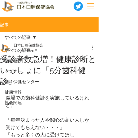
記事
すべての記事
日本口腔保健協会
すべての記事
2023年1月20日
受診者数急増！健康診断と
歯科健診
いっしょに「5分歯科健
セミナー
診」
歯科保健センター
健康情報
職場での歯科健診を実施しているけれ
協会関連
ど、
「毎年決まった人や関心の高い人しか
受けてもらえない・・・」
「もっと多くの人に受けてほし